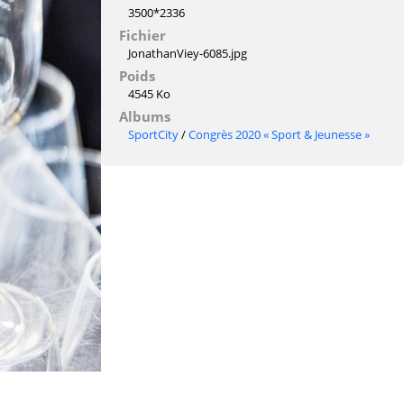
3500*2336
Fichier
JonathanViey-6085.jpg
Poids
4545 Ko
Albums
SportCity
/
Congrès 2020 « Sport & Jeunesse »