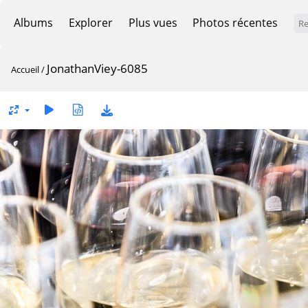
Albums
Explorer
Plus vues
Photos récentes
JonathanViey-6085
Accueil
/