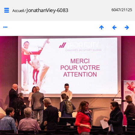
JonathanViey-6083
6047/21125
Accueil
/