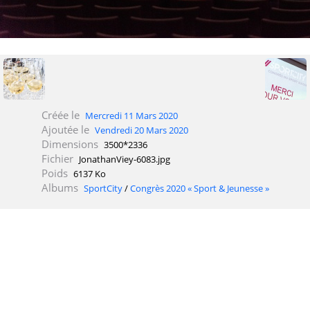
Créée le
Mercredi 11 Mars 2020
Ajoutée le
Vendredi 20 Mars 2020
Dimensions
3500*2336
Fichier
JonathanViey-6083.jpg
Poids
6137 Ko
Albums
SportCity
/
Congrès 2020 « Sport & Jeunesse »