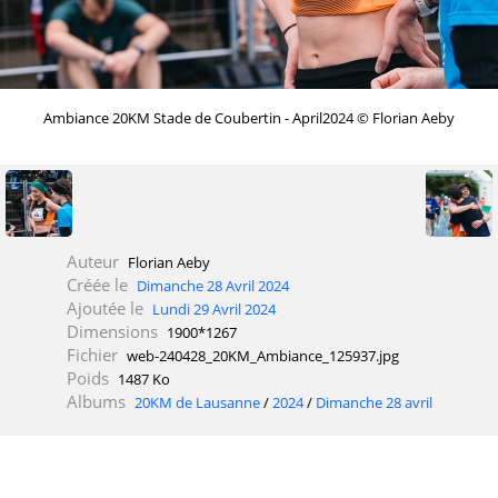
Ambiance 20KM Stade de Coubertin - April2024 © Florian Aeby
Auteur
Florian Aeby
Créée le
Dimanche 28 Avril 2024
Ajoutée le
Lundi 29 Avril 2024
Dimensions
1900*1267
Fichier
web-240428_20KM_Ambiance_125937.jpg
Poids
1487 Ko
Albums
20KM de Lausanne
/
2024
/
Dimanche 28 avril