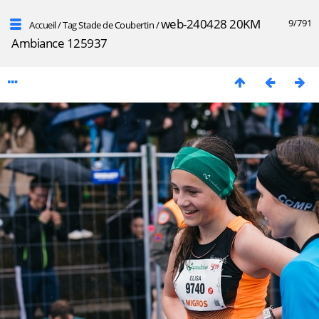
web-240428 20KM
9/791
Accueil
/
Tag
Stade de Coubertin
/
Ambiance 125937