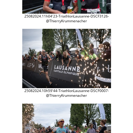
25082024.11h04'23-TriathlonLausanne-DSCF3126-
@ThierryKrummenacher
25082024.10h59'44-TriathlonLausanne-DSCF0007-
@ThierryKrummenacher