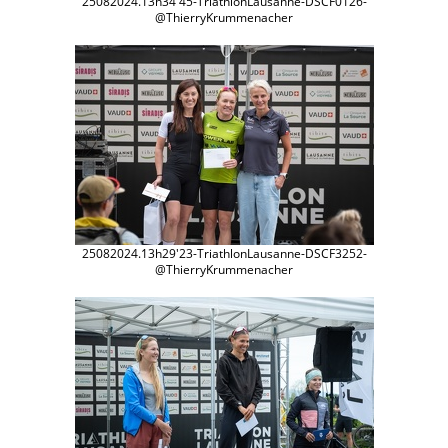
25082024.13h34'45-TriathlonLausanne-DSCF0126-
@ThierryKrummenacher
25082024.13h29'23-TriathlonLausanne-DSCF3252-
@ThierryKrummenacher