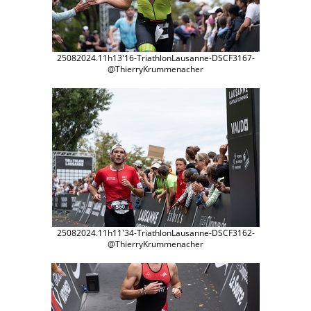
25082024.11h13'16-TriathlonLausanne-DSCF3167-
@ThierryKrummenacher
25082024.11h11'34-TriathlonLausanne-DSCF3162-
@ThierryKrummenacher