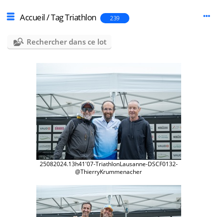
Accueil
/
Tag
Triathlon
239
Rechercher dans ce lot
25082024.13h41'07-TriathlonLausanne-DSCF0132-
@ThierryKrummenacher