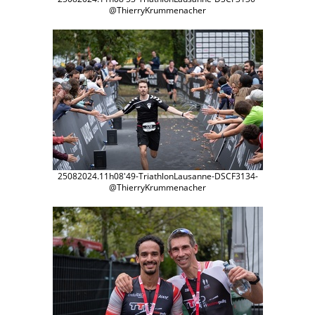
@ThierryKrummenacher
25082024.11h08'49-TriathlonLausanne-DSCF3134-
@ThierryKrummenacher