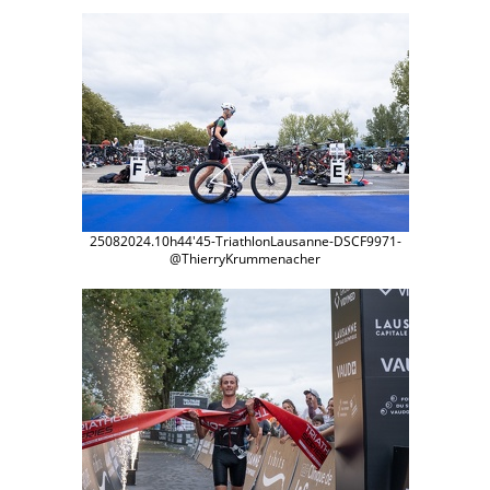
25082024.10h44'45-TriathlonLausanne-DSCF9971-
@ThierryKrummenacher