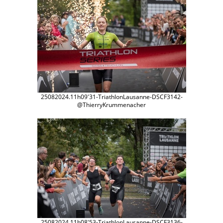
25082024.11h09'31-TriathlonLausanne-DSCF3142-
@ThierryKrummenacher
25082024.11h08'53-TriathlonLausanne-DSCF3136-