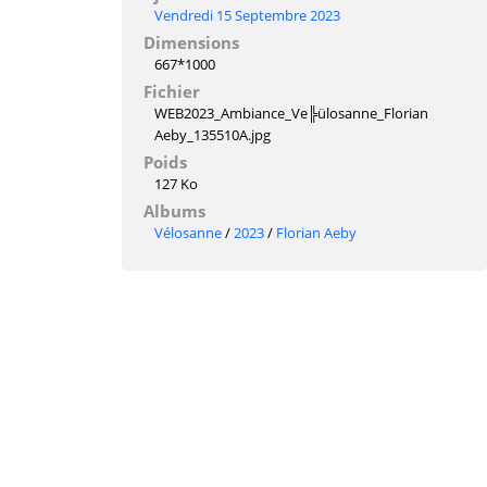
Vendredi 15 Septembre 2023
Dimensions
667*1000
Fichier
WEB2023_Ambiance_Ve╠ülosanne_Florian
Aeby_135510A.jpg
Poids
127 Ko
Albums
Vélosanne
/
2023
/
Florian Aeby