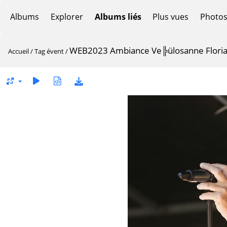
Albums
Explorer
Albums liés
Plus vues
Photos
WEB2023 Ambiance Ve╠ülosanne Flori
Accueil
/
Tag
évent
/