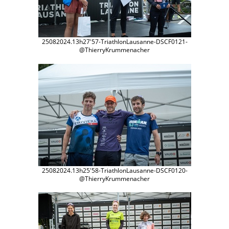
25082024.13h27'57-TriathlonLausanne-DSCF0121-
@ThierryKrummenacher
25082024.13h25'58-TriathlonLausanne-DSCF0120-
@ThierryKrummenacher