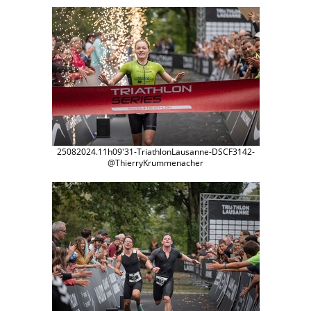
25082024.11h09'31-TriathlonLausanne-DSCF3142-
@ThierryKrummenacher