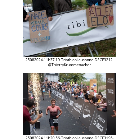
25082024.11h37'19-TriathlonLausanne-DSCF3212-
@ThierryKrummenacher
25082024.11h20'56-TriathlonLausanne-DSCF3196-