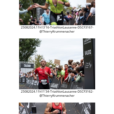
25082024.11h13'16-TriathlonLausanne-DSCF3167-
@ThierryKrummenacher
25082024.11h11'34-TriathlonLausanne-DSCF3162-
@ThierryKrummenacher